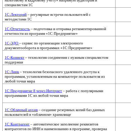
налоговому и кадровому учету» напрямую аудиторам и
специалистам 1С
1С:Лекторий
– регулярные встречи пользователей с
методистами 1С
1С-Отчетность
– подготовка и отправка регламентированной
отчетности из программ «1С:Предприятие»
1С-ЭДО
– сервис по организации электронного
документооборота в программах «1С:Предприятие»
1С-Коннект
– технология соединения с нужным специалистом
поддержки
1С:Линк
– технология безопасного удаленного доступа к
программам, установленным на компьютере пользователя из
любой точки мира
1С:Предприятие 8 через Интернет
– работа с популярными
программами 1С из любой точки мира
1С:Облачный архив
– создание резервных копий баз данных
пользователей в «облачном» хранилище
1С:Контрагент
– автоматическое заполнение реквизитов
контрагентов по ИНН и наименованию в программе, проверка